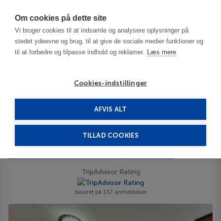
Har du brug for hjælp? Ring til os på
70603603
Om cookies på dette site
Vi bruger cookies til at indsamle og analysere oplysninger på
stedet ydeevne og brug, til at give de sociale medier funktioner og
til at forbedre og tilpasse indhold og reklamer.
Læs mere
Cookies-indstillinger
AFVIS ALT
Thailand
Bangkok
Nice Palace Hotel 3***
TILLAD COOKIES
Nice Palace Hotel
72/54 Soi Inthamara 1/1, Shutthisan Rd., Samsennai, 10400
ID 66182
TripAdvisor Rating
baseret på 157 anmeldelser