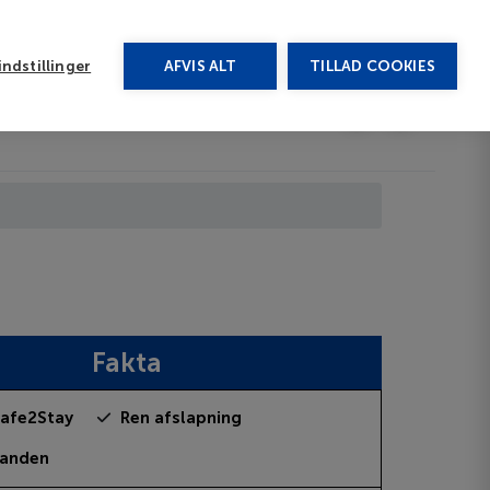
rug vores chat
ndstillinger
AFVIS ALT
TILLAD COOKIES
Toggle submenu
Afbudsrejser
DA
Fakta
afe2Stay
Ren afslapning
randen