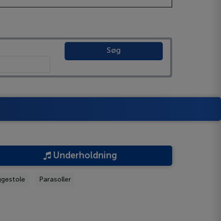
Søg
Underholdning
ggestole
Parasoller