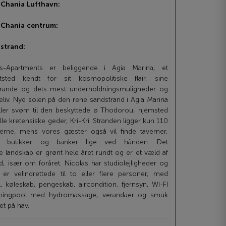
l Chania Lufthavn:
l Chania centrum:
 strand:
os-Apartments er beliggende i Agia Marina, et
ststed kendt for sit kosmopolitiske flair, sine
trande og dets mest underholdningsmuligheder og
eliv. Nyd solen på den rene sandstrand i Agia Marina
 eller svøm til den beskyttede ø Thodorou, hjemsted
elle kretensiske geder, Kri-Kri. Stranden ligger kun 110
ierne, mens vores gæster også vil finde taverner,
r, butikker og banker lige ved hånden. Det
 landskab er grønt hele året rundt og er et væld af
d, især om foråret. Nicolas har studiolejligheder og
r er velindrettede til to eller flere personer, med
, køleskab, pengeskab, aircondition, fjernsyn, WI-FI
ingpool med hydromassage, verandaer og smuk
æt på hav.