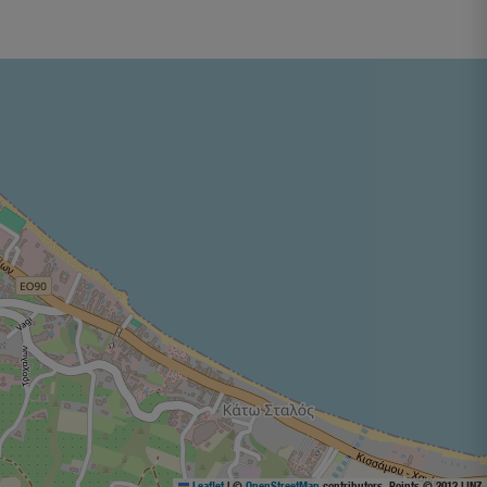
Leaflet
|
©
OpenStreetMap
contributors, Points © 2012 LINZ