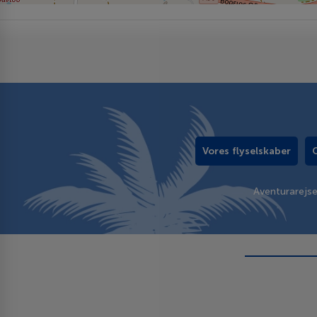
Vores flyselskaber
Aventurarejs