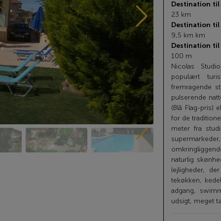
Destination ti
23 km
Destination ti
9,5 km km
Destination til
100 m
Nicolas Studi
populært turi
fremragende s
pulserende natt
(Blå Flag-pris)
for de tradition
meter fra stud
supermarkede
omkringliggende
naturlig skønhe
lejligheder, de
tekøkken, kedel
adgang, swimm
udsigt, meget t