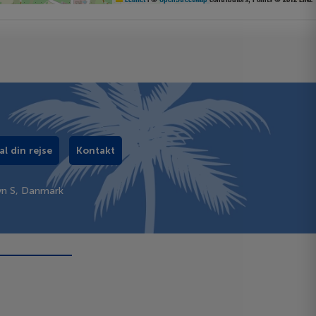
al din rejse
Kontakt
vn S, Danmark