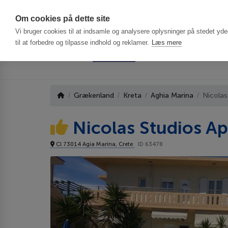
Har du brug f
Om cookies på dette site
Vi bruger cookies til at indsamle og analysere oplysninger på stedet ydee
til at forbedre og tilpasse indhold og reklamer.
Læs mere
Grækenland
Kreta
Aghia Marina
Nicolas
Nicolas Studios A
Cl 73014 Agia Marina, Crete
ID 63478