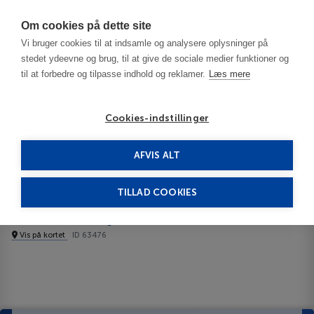
Har du brug for hjælp? Ring til os på
70603603
Om cookies på dette site
Vi bruger cookies til at indsamle og analysere oplysninger på
stedet ydeevne og brug, til at give de sociale medier funktioner og
til at forbedre og tilpasse indhold og reklamer.
Læs mere
Cookies-indstillinger
AFVIS ALT
Island
Reykjavik
Nordurey Guesthouse Lejligheder
TILLAD COOKIES
Nordurey Guesthouse
Lejligheder
Vis på kortet
ID 63476