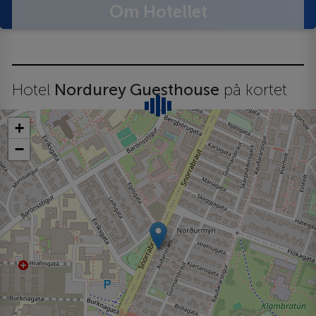
Om Hotellet
Hotel
Nordurey Guesthouse
på kortet
+
−