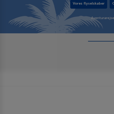
Vores flyselskaber
Aventurarejs