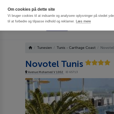
Har du brug f
Om cookies på dette site
Vi bruger cookies til at indsamle og analysere oplysninger på stedet ydee
til at forbedre og tilpasse indhold og reklamer.
Læs mere
Tunesien
Tunis - Carthage Coast
Novotel
Novotel Tunis
Avenue Mohamed V 1002
ID 65713