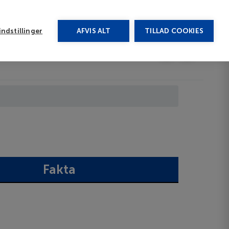
rug vores chat
ndstillinger
AFVIS ALT
TILLAD COOKIES
Toggle submenu
Afbudsrejser
DA
Fakta