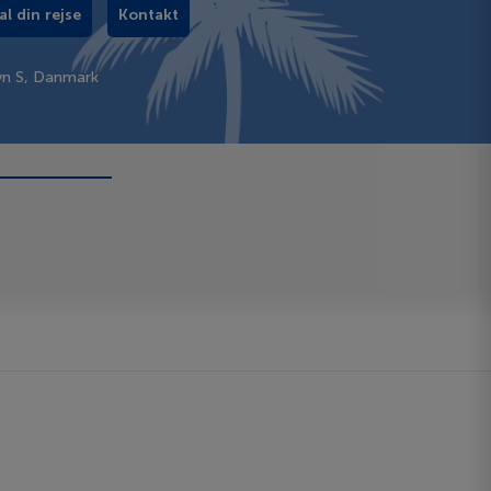
al din rejse
Kontakt
vn S, Danmark