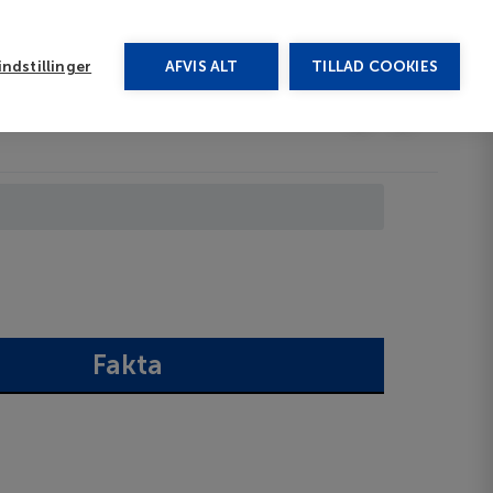
rug vores chat
ndstillinger
AFVIS ALT
TILLAD COOKIES
Toggle submenu
Afbudsrejser
DA
Fakta