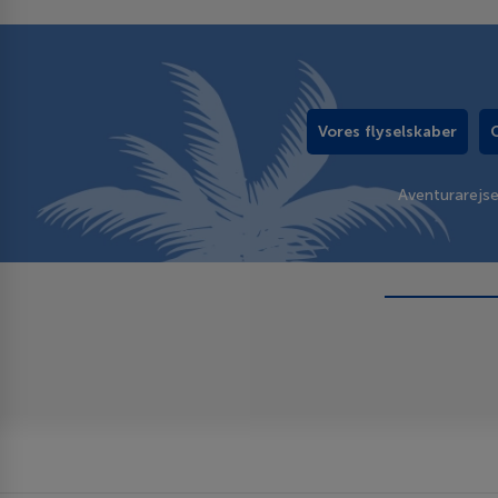
Vores flyselskaber
Aventurarejs