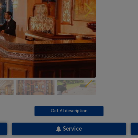
Get AI description
Service