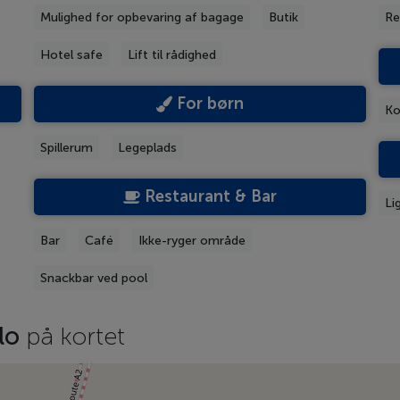
Mulighed for opbevaring af bagage
Butik
Re
Hotel safe
Lift til rådighed
For børn
Ko
Spillerum
Legeplads
Restaurant & Bar
Li
Bar
Café
Ikke-ryger område
Snackbar ved pool
lo
på kortet