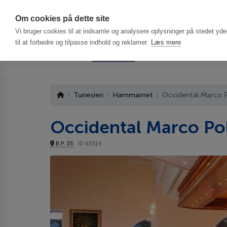
Har du brug f
Om cookies på dette site
Vi bruger cookies til at indsamle og analysere oplysninger på stedet ydee
til at forbedre og tilpasse indhold og reklamer.
Læs mere
Tunesien
Hammamet
Occidental Marco 
Occidental Marco Po
B.P. 35
ID 65516