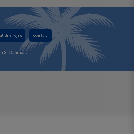
al din rejse
Kontakt
vn S, Danmark