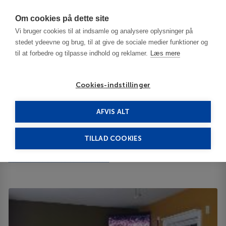
Har du brug for hjælp? Ring til os på
70603603
Om cookies på dette site
Vi bruger cookies til at indsamle og analysere oplysninger på
stedet ydeevne og brug, til at give de sociale medier funktioner og
til at forbedre og tilpasse indhold og reklamer.
Læs mere
Cookies-indstillinger
AFVIS ALT
USA
Bardstown - KY
Old Bardstown Inn 3***
TILLAD COOKIES
Old Bardstown Inn
510 East Stephen Foster Ave 40004
ID 64697