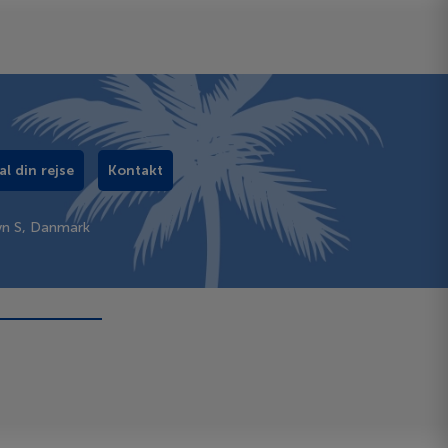
al din rejse
Kontakt
vn S, Danmark