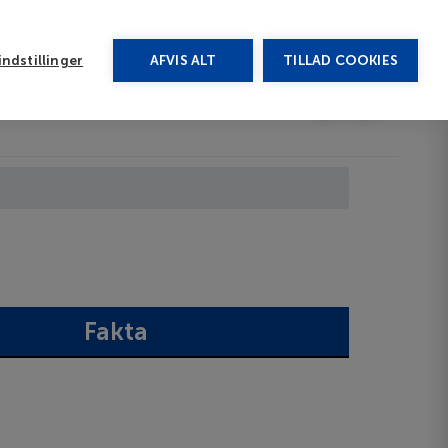
rug vores chat
ndstillinger
AFVIS ALT
TILLAD COOKIES
Toggle submenu
Afbudsrejser
DA
Fakta