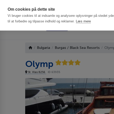
Har du brug f
Om cookies på dette site
Vi bruger cookies til at indsamle og analysere oplysninger på stedet ydee
til at forbedre og tilpasse indhold og reklamer.
Læs mere
Bulgaria
Burgas / Black Sea Resorts
Olym
Olymp
St. Vlas 8256
ID 63935