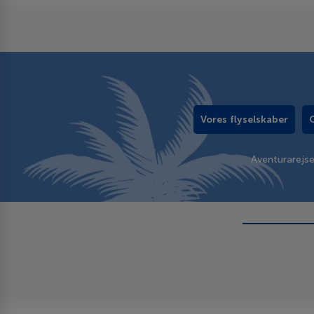
Vores flyselskaber
Aventurarejs