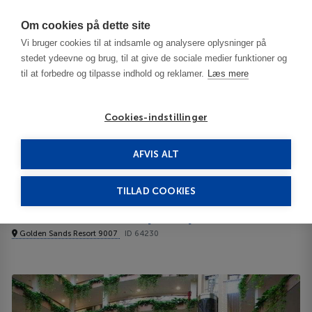
Har du brug for hjælp? Ring til os på
70603603
Om cookies på dette site
Vi bruger cookies til at indsamle og analysere oplysninger på
stedet ydeevne og brug, til at give de sociale medier funktioner og
til at forbedre og tilpasse indhold og reklamer.
Læs mere
Cookies-indstillinger
AFVIS ALT
Bulgaria
Varna / Black Sea Resorts
Orchidea Boutique Spa 4****
TILLAD COOKIES
Orchidea Boutique Spa
Golden Sands Resort 9007
ID 64230