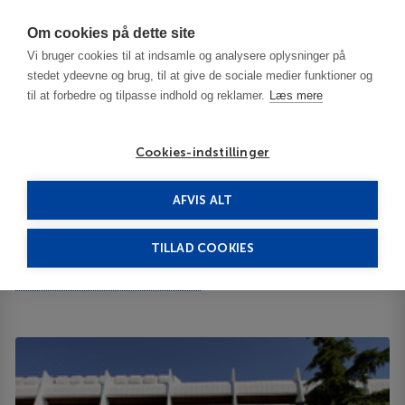
Har du brug for hjælp? Ring til os på
70603603
Om cookies på dette site
Vi bruger cookies til at indsamle og analysere oplysninger på
stedet ydeevne og brug, til at give de sociale medier funktioner og
til at forbedre og tilpasse indhold og reklamer.
Læs mere
Cookies-indstillinger
AFVIS ALT
Bulgaria
Varna / Black Sea Resorts
Palace 5*****
TILLAD COOKIES
Palace
St. Constantinе and Еlena N/A 9006
ID 64353