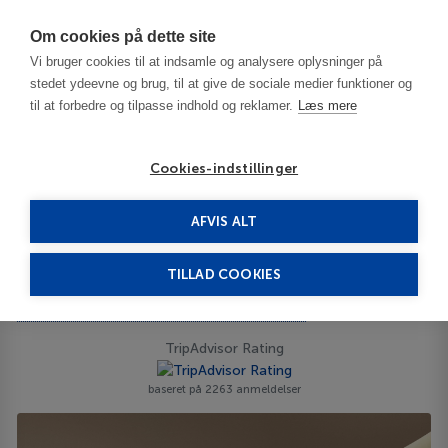
Har du brug for hjælp? Ring til os på
70603603
Om cookies på dette site
Vi bruger cookies til at indsamle og analysere oplysninger på
stedet ydeevne og brug, til at give de sociale medier funktioner og
til at forbedre og tilpasse indhold og reklamer.
Læs mere
Cookies-indstillinger
AFVIS ALT
Thailand
Bangkok
Park Hyatt Bangkok 5*****
TILLAD COOKIES
Park Hyatt Bangkok
Central Embassy, Wireless Road, Lumpini, 88 10330
ID 66241
TripAdvisor Rating
baseret på 2263 anmeldelser