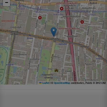
−
Leaflet
|
©
OpenStreetMap
contributors, Points © 2012 LINZ