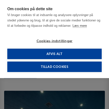
Har du brug for hjælp? Ring til os på
70603603
Om cookies på dette site
Vi bruger cookies til at indsamle og analysere oplysninger på
stedet ydeevne og brug, til at give de sociale medier funktioner og
til at forbedre og tilpasse indhold og reklamer.
Læs mere
Cookies-indstillinger
AFVIS ALT
Bulgaria
Pamporovo
Pearl Lodge 4****
TILLAD COOKIES
Pearl Lodge
6 BLV. BULGARIA 4700
ID 63717