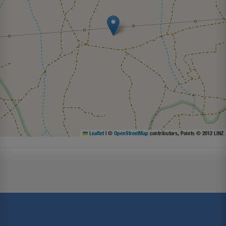
Leaflet
|
©
OpenStreetMap
contributors, Points © 2012 LINZ