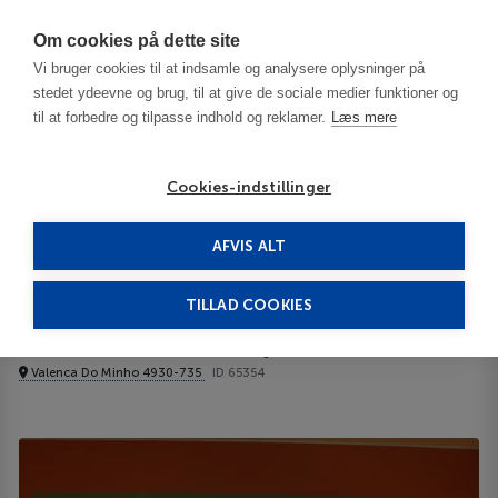
Har du brug for hjælp? Ring til os på
70603603
Om cookies på dette site
Vi bruger cookies til at indsamle og analysere oplysninger på
stedet ydeevne og brug, til at give de sociale medier funktioner og
til at forbedre og tilpasse indhold og reklamer.
Læs mere
Cookies-indstillinger
AFVIS ALT
Portugal
Porto and North of Portugal
Pousada de Valença Lejligheder
TILLAD COOKIES
Pousada de Valença
Lejligheder
Valenca Do Minho 4930-735
ID 65354