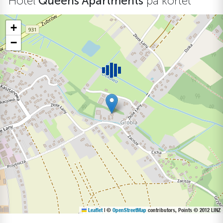
Hotel
Queens Apartments
på kortet
+
−
Leaflet
|
©
OpenStreetMap
contributors, Points © 2012 LINZ