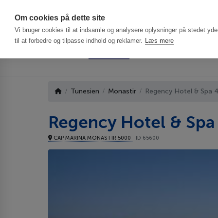
Har du brug f
Om cookies på dette site
Vi bruger cookies til at indsamle og analysere oplysninger på stedet ydee
til at forbedre og tilpasse indhold og reklamer.
Læs mere
Tunesien
Monastir
Regency Hotel & Spa 
Regency Hotel & Spa
CAP MARINA MONASTIR 5000
ID 65600