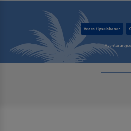
Vores flyselskaber
Aventurarejs