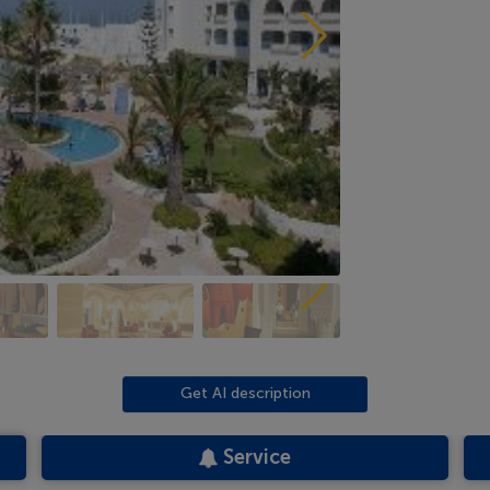
Get AI description
Service