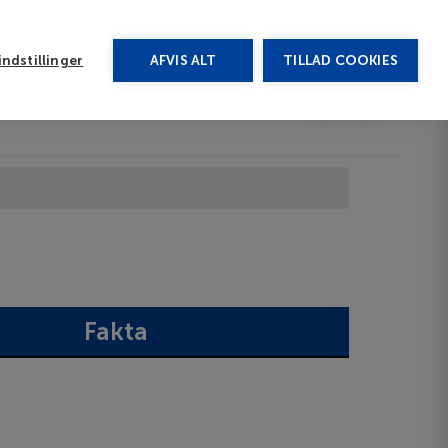
rug vores chat
ndstillinger
AFVIS ALT
TILLAD COOKIES
Toggle submenu
Afbudsrejser
DA
Fakta