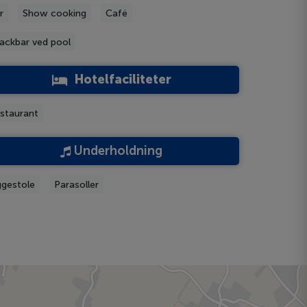
r
Show cooking
Café
ackbar ved pool
Hotelfaciliteter
staurant
Underholdning
ggestole
Parasoller