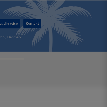
al din rejse
Kontakt
vn S, Danmark