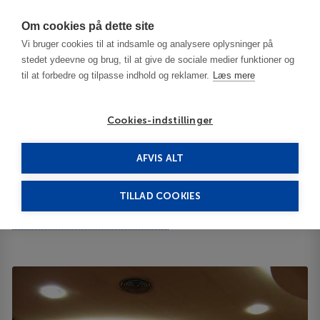
Har du brug for hjælp? Ring til os på
70603603
Om cookies på dette site
Vi bruger cookies til at indsamle og analysere oplysninger på
stedet ydeevne og brug, til at give de sociale medier funktioner og
til at forbedre og tilpasse indhold og reklamer.
Læs mere
Cookies-indstillinger
AFVIS ALT
Bulgaria
Sofia
Rodina 4****
TILLAD COOKIES
Rodina
bul. General Eduard I. Totleben 8 1606
ID 64151