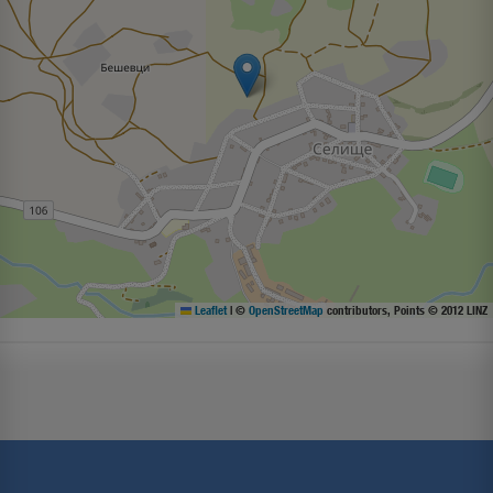
Leaflet
|
©
OpenStreetMap
contributors, Points © 2012 LINZ