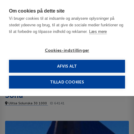
Har du brug for hjælp? Ring til os på
70603603
Om cookies på dette site
Vi bruger cookies til at indsamle og analysere oplysninger på
stedet ydeevne og brug, til at give de sociale medier funktioner og
til at forbedre og tilpasse indhold og reklamer.
Læs mere
Cookies-indstillinger
AFVIS ALT
Bulgaria
Sofia
Rosslyn Thracia Hotel Sofia 4****
TILLAD COOKIES
Rosslyn Thracia Hotel
Sofia
Ulitsa Solunska 30 1000
ID 64141