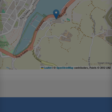
Leaflet
|
©
OpenStreetMap
contributors, Points © 2012 LINZ