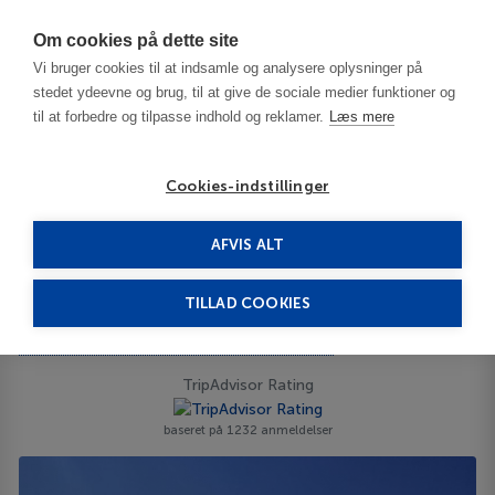
Har du brug for hjælp? Ring til os på
70603603
Om cookies på dette site
Vi bruger cookies til at indsamle og analysere oplysninger på
stedet ydeevne og brug, til at give de sociale medier funktioner og
til at forbedre og tilpasse indhold og reklamer.
Læs mere
Cookies-indstillinger
AFVIS ALT
Malta
Malta
St. Pauls Bay
Salini Resort 4****
TILLAD COOKIES
Salini Resort
Salina Bay - NXR9030 - Salina, St. Pauls Bay, Malta
ID 63693
TripAdvisor Rating
baseret på 1232 anmeldelser