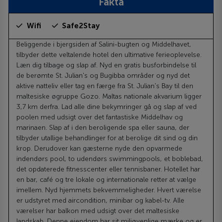
Fakta
Wifi
Safe2Stay
Beliggende i bjergsiden af Salini-bugten og Middelhavet,
tilbyder dette veltalende hotel den ultimative ferieoplevelse.
Læn dig tilbage og slap af. Nyd en gratis busforbindelse til
de berømte St. Julian's og Bugibba områder og nyd det
aktive natteliv eller tag en færge fra St. Julian's Bay til den
maltesiske øgruppe Gozo. Maltas nationale akvarium ligger
3,7 km derfra. Lad alle dine bekymringer gå og slap af ved
poolen med udsigt over det fantastiske Middelhav og
marinaen. Slap af i den beroligende spa eller sauna, der
tilbyder utallige behandlinger for at berolige dit sind og din
krop. Derudover kan gæsterne nyde den opvarmede
indendørs pool, to udendørs swimmingpools, et boblebad,
det opdaterede fitnesscenter eller tennisbaner. Hotellet har
en bar, café og tre lokale og internationale retter at vælge
imellem. Nyd hjemmets bekvemmeligheder. Hvert værelse
er udstyret med aircondition, minibar og kabel-tv. Alle
værelser har balkon med udsigt over det maltesiske
landskab. Denne ejendom har sit miljøvenlige mærke og er