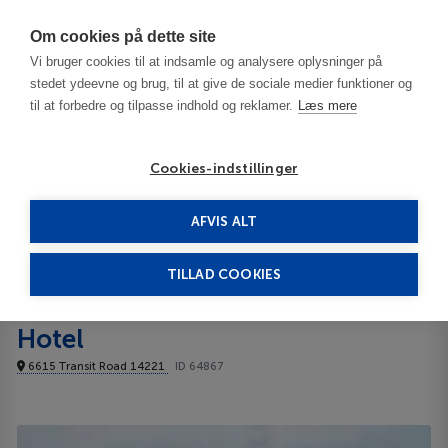
Har du brug for hjælp? Ring til os på
70603603
Om cookies på dette site
Vi bruger cookies til at indsamle og analysere oplysninger på
stedet ydeevne og brug, til at give de sociale medier funktioner og
til at forbedre og tilpasse indhold og reklamer.
Læs mere
Cookies-indstillinger
AFVIS ALT
USA
Buffalo - NY
Salvatore's Garden Place Hotel 3***
TILLAD COOKIES
Salvatore's Garden Place
Hotel
6615 Transit Road 14221
ID 64867