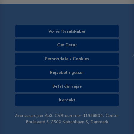
Vores flyselskaber
Om Detur
Persondata / Cookies
Rejsebetingelser
Betal din rejse
Kontakt
Aventurarejser ApS, CVR-nummer 41958804, Center
Boulevard 5, 2300 København S, Danmark