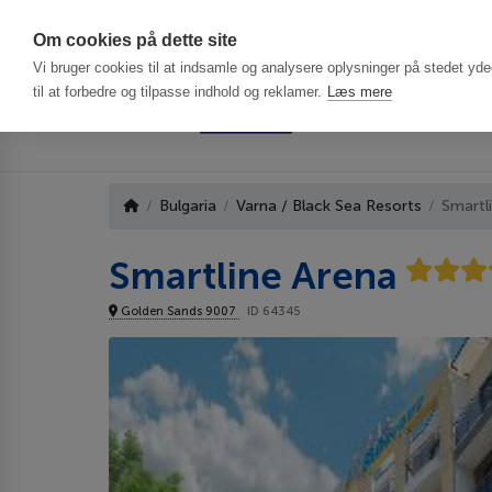
Har du brug f
Om cookies på dette site
Vi bruger cookies til at indsamle og analysere oplysninger på stedet ydee
til at forbedre og tilpasse indhold og reklamer.
Læs mere
Bulgaria
Varna / Black Sea Resorts
Smartl
Smartline Arena
Golden Sands 9007
ID 64345