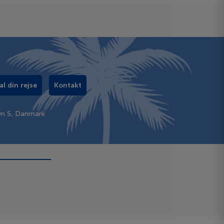
al din rejse
Kontakt
vn S, Danmark