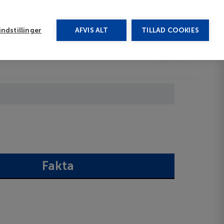
rug vores chat
ndstillinger
AFVIS ALT
TILLAD COOKIES
Toggle submenu
Afbudsrejser
DA
Fakta