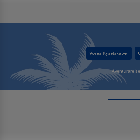
Vores flyselskaber
Aventurarejs