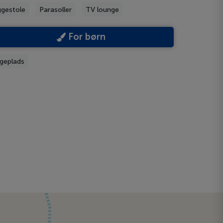
ggestole
Parasoller
TV lounge
For børn
geplads