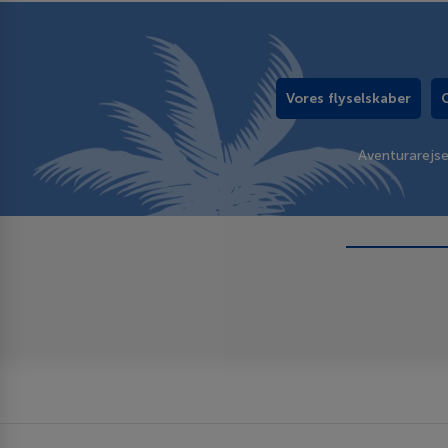
Vores flyselskaber
Aventurarejs