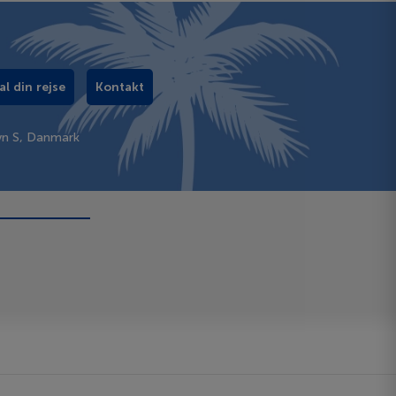
al din rejse
Kontakt
vn S, Danmark