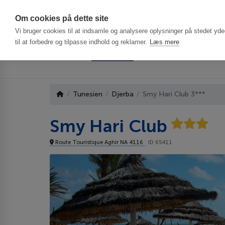
Har du brug f
Om cookies på dette site
Vi bruger cookies til at indsamle og analysere oplysninger på stedet ydee
til at forbedre og tilpasse indhold og reklamer.
Læs mere
Tunesien
Djerba
Smy Hari Club 3***
Smy Hari Club
Route Touristique Aghir NA 4116
ID 65411