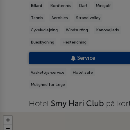
Billard
Bordtennis
Dart
Minigolf
Tennis
Aerobics
Strand volley
Cykeludlejning
Windsurfing
Kanosejlads
Bueskydning
Hesteridning
Service
Vasketøjs-service
Hotel safe
Mulighed for læge
Hotel
Smy Hari Club
på kor
+
−