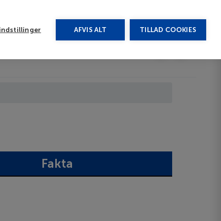
rug vores chat
ndstillinger
AFVIS ALT
TILLAD COOKIES
Toggle submenu
Afbudsrejser
DA
Fakta