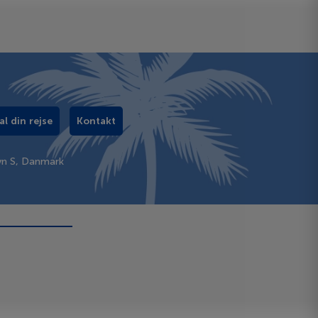
al din rejse
Kontakt
vn S, Danmark