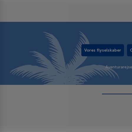
Vores flyselskaber
Aventurarejs