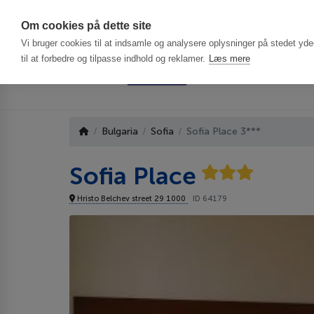
Har du brug f
Om cookies på dette site
Vi bruger cookies til at indsamle og analysere oplysninger på stedet ydee
til at forbedre og tilpasse indhold og reklamer.
Læs mere
Bulgaria
Sofia
Sofia Place 3***
Sofia Place
Hristo Belchev street 29 1000
ID 64179