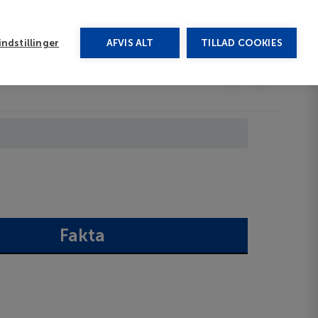
rug vores chat
ndstillinger
AFVIS ALT
TILLAD COOKIES
Toggle submenu
Afbudsrejser
DA
Fakta