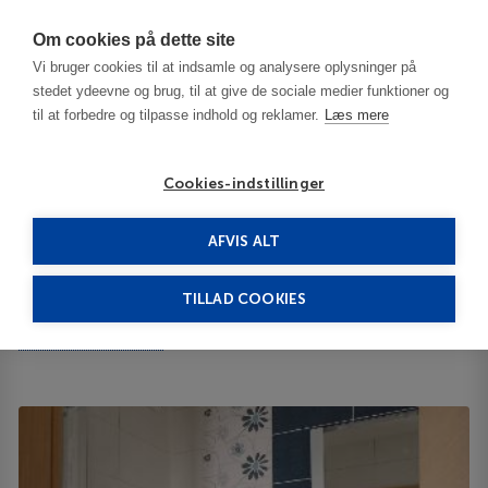
Har du brug for hjælp? Ring til os på
70603603
Om cookies på dette site
Vi bruger cookies til at indsamle og analysere oplysninger på
stedet ydeevne og brug, til at give de sociale medier funktioner og
til at forbedre og tilpasse indhold og reklamer.
Læs mere
Cookies-indstillinger
AFVIS ALT
Bulgaria
Sofia
St. George 3***
TILLAD COOKIES
St. George
Knyaz Boris I Street 64
ID 64170