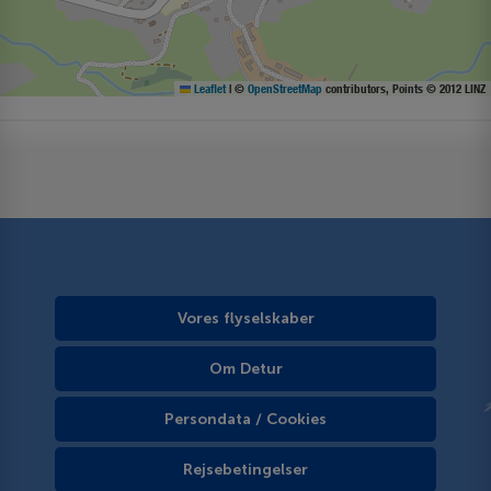
Leaflet
|
©
OpenStreetMap
contributors, Points © 2012 LINZ
Vores flyselskaber
Om Detur
Persondata / Cookies
Rejsebetingelser