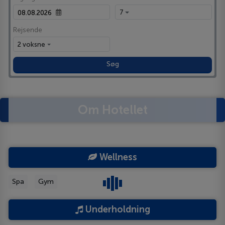
7
Rejsende
2 voksne
Søg
Om Hotellet
Wellness
Spa
Gym
Underholdning