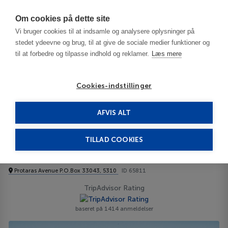
Har du brug for hjælp? Ring til os på
70603603
Om cookies på dette site
Vi bruger cookies til at indsamle og analysere oplysninger på
stedet ydeevne og brug, til at give de sociale medier funktioner og
til at forbedre og tilpasse indhold og reklamer.
Læs mere
Cookies-indstillinger
AFVIS ALT
Cypern
Cypern
Protaras
Sunrise Gardens Lejligheder
TILLAD COOKIES
Sunrise Gardens
Lejligheder
Protaras Avenue P.O.Box 33043, 5310
ID 65811
TripAdvisor Rating
baseret på 1414 anmeldelser