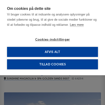
Har du brug for hjælp? Ring til os på
70603603
Om cookies på dette site
Vi bruger cookies til at indsamle og analysere oplysninger på
stedet ydeevne og brug, til at give de sociale medier funktioner og
til at forbedre og tilpasse indhold og reklamer.
Læs mere
Cookies-indstillinger
AFVIS ALT
Bulgaria
Varna / Black Sea Resorts
Sunshine Magnolia & Spa 4****
TILLAD COOKIES
Sunshine Magnolia & Spa
SUNSHINE MAGNOLIA & SPA GOLDEN SANDS 9007
ID 64294