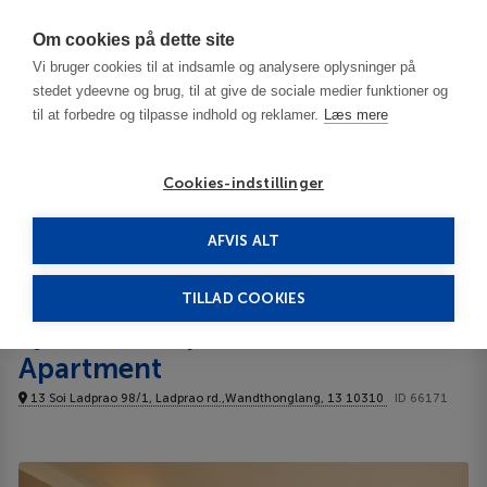
Har du brug for hjælp? Ring til os på
70603603
Om cookies på dette site
Vi bruger cookies til at indsamle og analysere oplysninger på
stedet ydeevne og brug, til at give de sociale medier funktioner og
til at forbedre og tilpasse indhold og reklamer.
Læs mere
Cookies-indstillinger
AFVIS ALT
Thailand
Bangkok
Synsiri 2 Ladprao 98/1 Apartment 2**
TILLAD COOKIES
Synsiri 2 Ladprao 98/1
Apartment
13 Soi Ladprao 98/1, Ladprao rd.,Wandthonglang, 13 10310
ID 66171