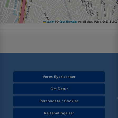
Leaflet
|
©
OpenStreetMap
contributors, Points © 2012 LINZ
Vores flyselskaber
Om Detur
Persondata / Cookies
Rejsebetingelser