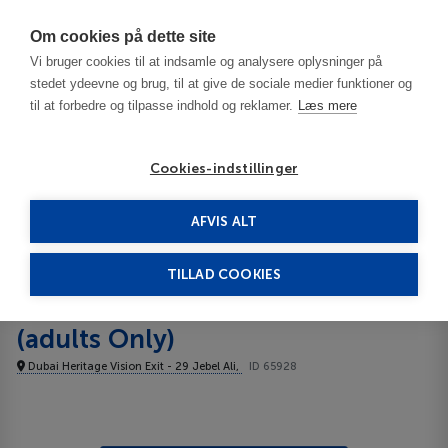
Har du brug for hjælp? Ring til os på
70603603
Om cookies på dette site
Vi bruger cookies til at indsamle og analysere oplysninger på
stedet ydeevne og brug, til at give de sociale medier funktioner og
til at forbedre og tilpasse indhold og reklamer.
Læs mere
Cookies-indstillinger
AFVIS ALT
De Forenede Arabiske Emirater
Dubai
Terra Solis Dubai (adults Only) 5*****
TILLAD COOKIES
Terra Solis Dubai
(adults Only)
Dubai Heritage Vision Exit - 29 Jebel Ali,
ID 65928