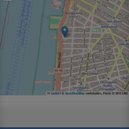
Leaflet
|
©
OpenStreetMap
contributors, Points © 2012 LINZ