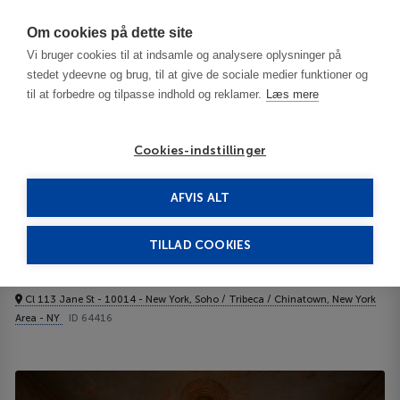
Har du brug for hjælp? Ring til os på
70603603
Om cookies på dette site
Vi bruger cookies til at indsamle og analysere oplysninger på
stedet ydeevne og brug, til at give de sociale medier funktioner og
til at forbedre og tilpasse indhold og reklamer.
Læs mere
Cookies-indstillinger
AFVIS ALT
USA
New York Area - NY
Manhattan-Chinatown
The Jane 2**
TILLAD COOKIES
The Jane
Cl 113 Jane St - 10014 - New York, Soho / Tribeca / Chinatown, New York
Area - NY
ID 64416