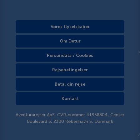
Vores flyselskaber
Om Detur
Persondata / Cookies
Rejsebetingelser
Betal din rejse
Kontakt
Aventurarejser ApS, CVR-nummer 41958804, Center
Boulevard 5, 2300 København S, Danmark