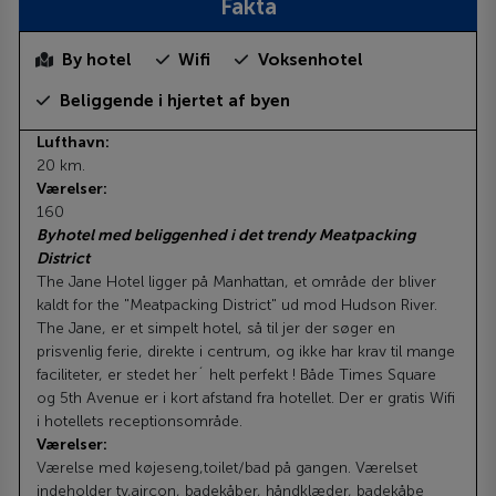
Fakta
By hotel
Wifi
Voksenhotel
Beliggende i hjertet af byen
Lufthavn:
20 km.
Værelser:
160
Byhotel med beliggenhed i det trendy Meatpacking
District
The Jane Hotel ligger på Manhattan, et område der bliver
kaldt for the "Meatpacking District" ud mod Hudson River.
The Jane, er et simpelt hotel, så til jer der søger en
prisvenlig ferie, direkte i centrum, og ikke har krav til mange
faciliteter, er stedet her´ helt perfekt ! Både Times Square
og 5th Avenue er i kort afstand fra hotellet. Der er gratis Wifi
i hotellets receptionsområde.
Værelser:
Værelse med køjeseng,toilet/bad på gangen. Værelset
indeholder tv,aircon, badekåber, håndklæder, badekåbe