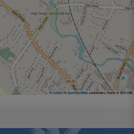
Leaflet
|
©
OpenStreetMap
contributors, Points © 2012 LINZ