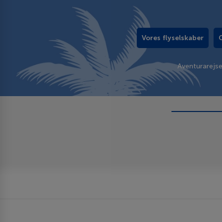
Vores flyselskaber
Aventurarejs