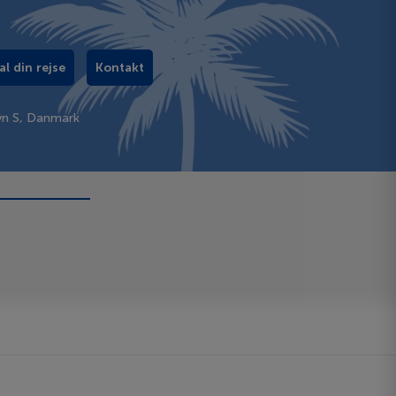
al din rejse
Kontakt
vn S, Danmark