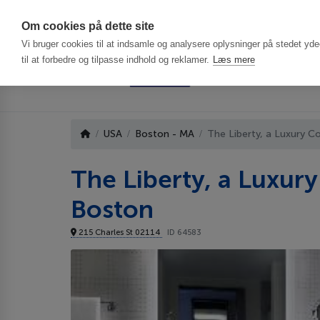
Har du brug f
Om cookies på dette site
Vi bruger cookies til at indsamle og analysere oplysninger på stedet ydee
til at forbedre og tilpasse indhold og reklamer.
Læs mere
USA
Boston - MA
The Liberty, a Luxury C
The Liberty, a Luxury
Boston
215 Charles St 02114
ID 64583