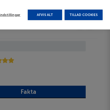
rug vores chat
ndstillinger
AFVIS ALT
TILLAD COOKIES
Toggle submenu
Afbudsrejser
DA
Fakta