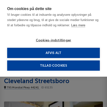
Har du brug for hjælp? Ring til os på
70603603
Om cookies på dette site
Vi bruger cookies til at indsamle og analysere oplysninger på
stedet ydeevne og brug, til at give de sociale medier funktioner og
til at forbedre og tilpasse indhold og reklamer.
Læs mere
Cookies-indstillinger
AFVIS ALT
USA
Akron - OH
TownePlace Suites Cleveland Streetsboro 4****
TILLAD COOKIES
TownePlace Suites
Cleveland Streetsboro
795 Mondial Pkwy 44241
ID 65135