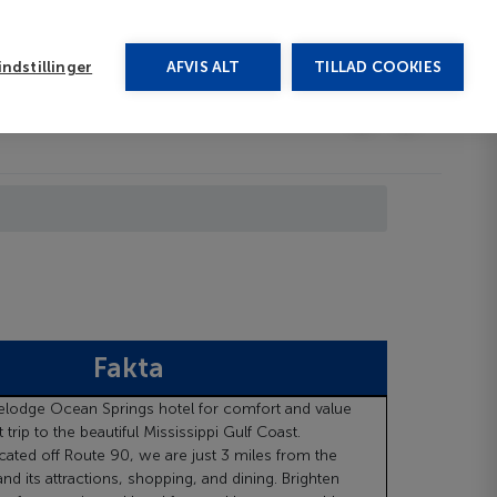
rug vores chat
ndstillinger
AFVIS ALT
TILLAD COOKIES
Toggle submenu
Afbudsrejser
DA
Fakta
velodge Ocean Springs hotel for comfort and value
 trip to the beautiful Mississippi Gulf Coast.
cated off Route 90, we are just 3 miles from the
 and its attractions, shopping, and dining. Brighten