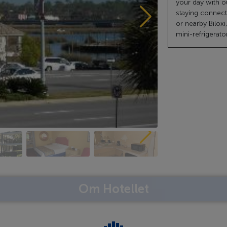
your day with o
staying connect
or nearby Bilox
mini-refrigerato
Om Hotellet