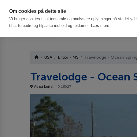
Har du brug f
Om cookies på dette site
Vi bruger cookies til at indsamle og analysere oplysninger på stedet ydee
til at forbedre og tilpasse indhold og reklamer.
Læs mere
USA
Biloxi - MS
Travelodge - Ocean Sprin
Travelodge - Ocean 
Vis på kortet
ID 15027