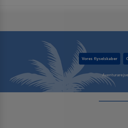
Vores flyselskaber
Aventurarejs