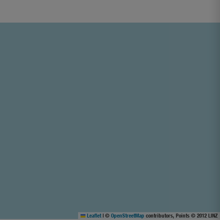
Leaflet
|
©
OpenStreetMap
contributors, Points © 2012 LINZ