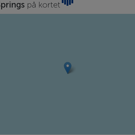
Springs
på kortet