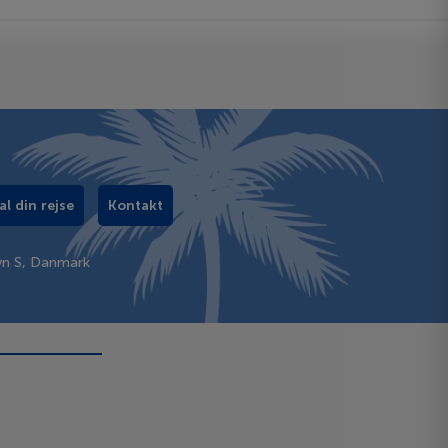
al din rejse
Kontakt
vn S, Danmark