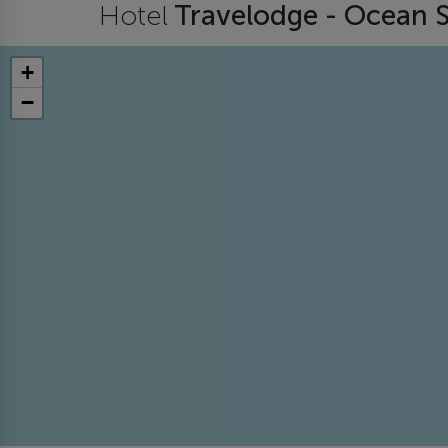
Hotel
Travelodge - Ocean 
+
−