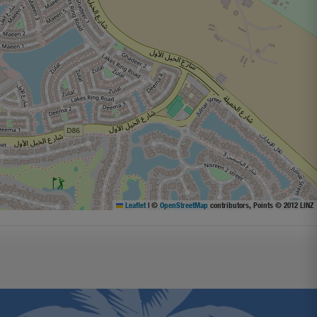
Leaflet
|
©
OpenStreetMap
contributors, Points © 2012 LINZ