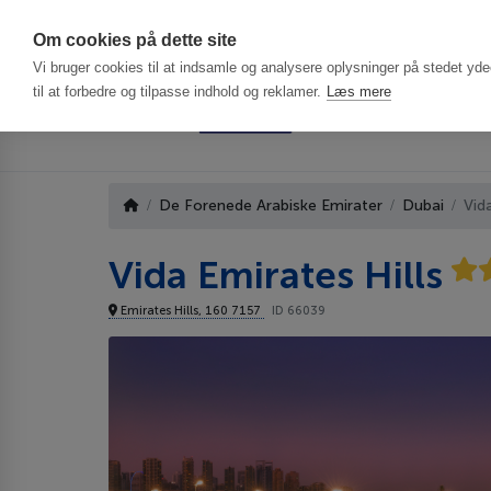
Har du brug f
Om cookies på dette site
Vi bruger cookies til at indsamle og analysere oplysninger på stedet ydee
til at forbedre og tilpasse indhold og reklamer.
Læs mere
De Forenede Arabiske Emirater
Dubai
Vid
Vida Emirates Hills
Emirates Hills, 160 7157
ID 66039