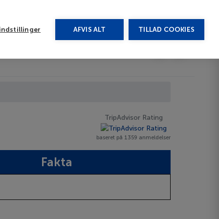
rug vores chat
ndstillinger
AFVIS ALT
TILLAD COOKIES
Toggle submenu
Afbudsrejser
DA
TripAdvisor Rating
baseret på 1359 anmeldelser
Fakta