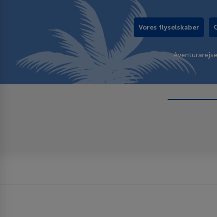
Vores flyselskaber
Aventurarejs