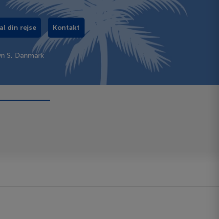
al din rejse
Kontakt
vn S, Danmark