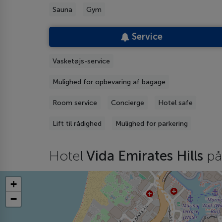
Sauna
Gym
Service
Vasketøjs-service
Mulighed for opbevaring af bagage
Room service
Concierge
Hotel safe
Lift til rådighed
Mulighed for parkering
Hotel
Vida Emirates Hills
på
+
−