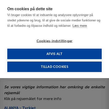
Har du brug for hjælp? Ring til os på
70603603
Om cookies på dette site
Vi bruger cookies til at indsamle og analysere oplysninger på
stedet ydeevne og brug, til at give de sociale medier funktioner og
til at forbedre og tilpasse indhold og reklamer.
Læs mere
Cookies-indstillinger
Din rejse
AFVIS ALT
TILLAD COOKIES
VIGTIG INFORMATION TIL VORES REJSEMÅL
Se vores vigtige information her omkring de enkelte
rejsemål
Klik på rejsemålet for mere info
ALANYA - Tyrkiet