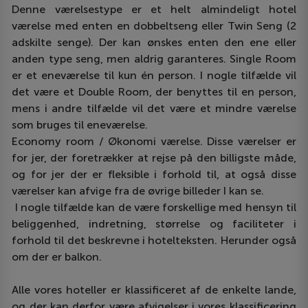
Denne værelsestype er et helt almindeligt hotel
værelse med enten en dobbeltseng eller Twin Seng (2
adskilte senge). Der kan ønskes enten den ene eller
anden type seng, men aldrig garanteres. Single Room
er et eneværelse til kun én person. I nogle tilfælde vil
det være et Double Room, der benyttes til en person,
mens i andre tilfælde vil det være et mindre værelse
som bruges til eneværelse.
Economy room / Økonomi værelse. Disse værelser er
for jer, der foretrækker at rejse på den billigste måde,
og for jer der er fleksible i forhold til, at også disse
værelser kan afvige fra de øvrige billeder I kan se.
I nogle tilfælde kan de være forskellige med hensyn til
beliggenhed, indretning, størrelse og faciliteter i
forhold til det beskrevne i hotelteksten. Herunder også
om der er balkon.
Alle vores hoteller er klassificeret af de enkelte lande,
og der kan derfor være afvigelser i vores klassificering