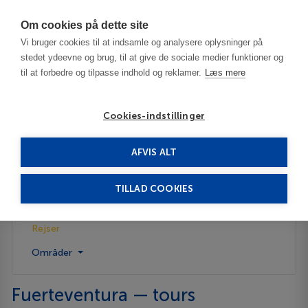
Har du brug for hjælp? Ring til os på
70603603
Om cookies på dette site
Vi bruger cookies til at indsamle og analysere oplysninger på
stedet ydeevne og brug, til at give de sociale medier funktioner og
til at forbedre og tilpasse indhold og reklamer.
Læs mere
Cookies-indstillinger
AFVIS ALT
Spanien
Fuerteventura
Rejser
TILLAD COOKIES
Beskrivelse
Rejser
Områder
Fuerteventura — tours