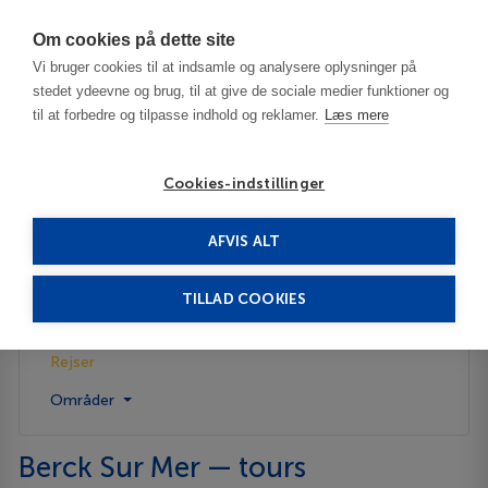
Har du brug for hjælp? Ring til os på
70603603
Om cookies på dette site
Vi bruger cookies til at indsamle og analysere oplysninger på
stedet ydeevne og brug, til at give de sociale medier funktioner og
til at forbedre og tilpasse indhold og reklamer.
Læs mere
Cookies-indstillinger
AFVIS ALT
Frankrig
Berck Sur Mer
Rejser
TILLAD COOKIES
Beskrivelse
Rejser
Områder
Berck Sur Mer — tours