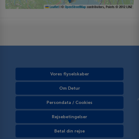
Leaflet
|
©
OpenStreetMap
contributors, Points © 2012 LINZ
Vores flyselskaber
Om Detur
Persondata / Cookies
Rejsebetingelser
Betal din rejse