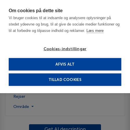
Har du brug for hjælp? Ring til os på
70603603
Om cookies på dette site
Vi bruger cookies til at indsamle og analysere oplysninger på
stedet ydeevne og brug, til at give de sociale medier funktioner og
til at forbedre og tilpasse indhold og reklamer.
Læs mere
Cookies-indstillinger
AFVIS ALT
Norway
TILLAD COOKIES
About the country
Rejser
Område
Get AI description