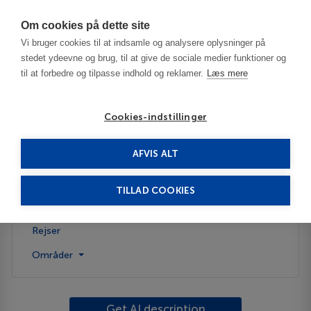
Har du brug for hjælp? Ring til os på
70603603
Om cookies på dette site
Vi bruger cookies til at indsamle og analysere oplysninger på
stedet ydeevne og brug, til at give de sociale medier funktioner og
til at forbedre og tilpasse indhold og reklamer.
Læs mere
Cookies-indstillinger
AFVIS ALT
Norway
Hamar
TILLAD COOKIES
Beskrivelse
Rejser
Områder
Get AI description