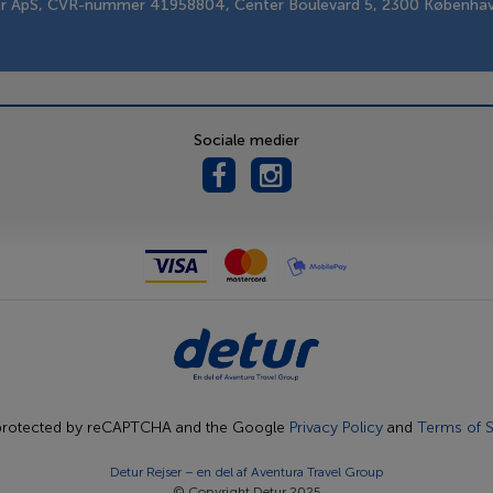
er ApS, CVR-nummer 41958804, Center Boulevard 5, 2300 Københa
Sociale medier
s protected by reCAPTCHA and the Google
Privacy Policy
and
Terms of S
Detur Rejser – en del af
Aventura Travel Group
© Copyright Detur 2025