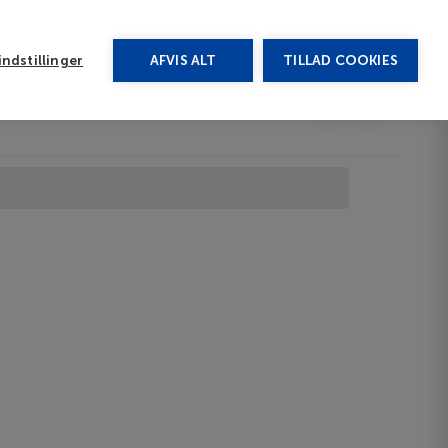
rug vores chat
ndstillinger
AFVIS ALT
TILLAD COOKIES
Toggle submenu
Afbudsrejser
DA