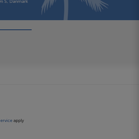
vn S, Danmark
ervice
apply