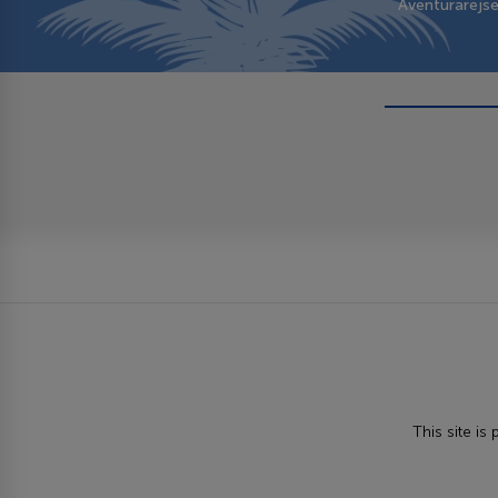
Aventurarejs
This site i