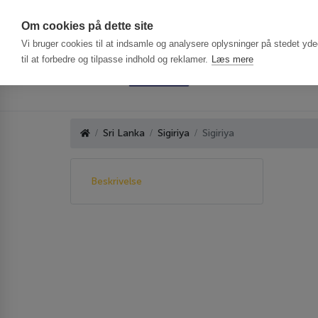
Har du brug f
Om cookies på dette site
Vi bruger cookies til at indsamle og analysere oplysninger på stedet ydee
til at forbedre og tilpasse indhold og reklamer.
Læs mere
Sri Lanka
Sigiriya
Sigiriya
Beskrivelse